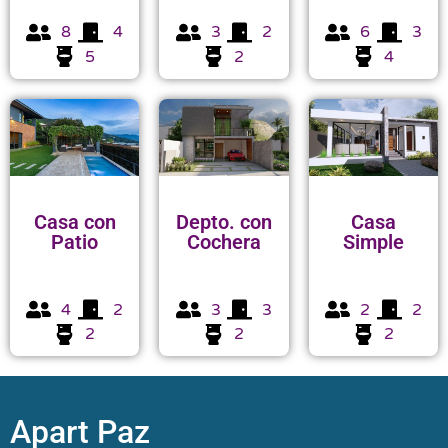
8
4
3
2
6
3
5
2
4
Casa con
Depto. con
Casa
Patio
Cochera
Simple
4
2
3
3
2
2
2
2
2
Apart Paz